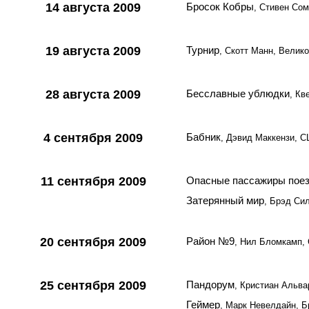
14 августа 2009
Бросок Кобры
, Стивен Со
19 августа 2009
Турнир
, Скотт Манн, Велик
28 августа 2009
Бесславные ублюдки
, Кв
4 сентября 2009
Бабник
, Дэвид Маккензи, 
11 сентября 2009
Опасные пассажиры поез
Затерянный мир
, Брэд Си
20 сентября 2009
Район №9
, Нил Бломкамп,
25 сентября 2009
Пандорум
, Кристиан Альва
Геймер
, Марк Невелдайн, 