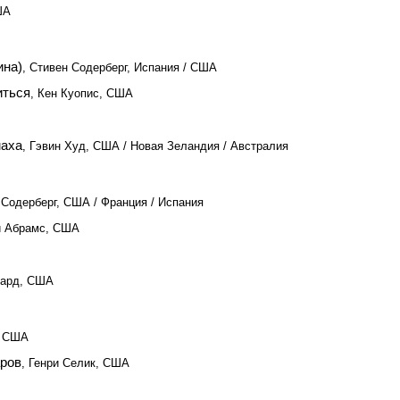
ША
ина)
, Стивен Содерберг, Испания / США
иться
, Кен Куопис, США
маха
, Гэвин Худ, США / Новая Зеландия / Австралия
 Содерберг, США / Франция / Испания
й Абрамс, США
вард, США
, США
аров
, Генри Селик, США