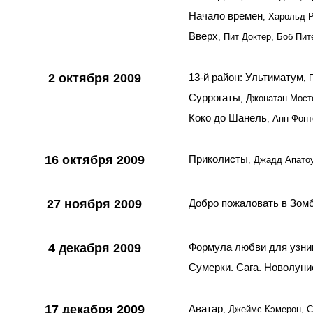
Начало времен
, Харольд 
Вверх
, Пит Доктер, Боб Пи
2 октября 2009
13-й район: Ультиматум
, 
Суррогаты
, Джонатан Мос
Коко до Шанель
, Анн Фон
16 октября 2009
Приколисты
, Джадд Апато
27 ноября 2009
Добро пожаловать в Зом
4 декабря 2009
Формула любви для узни
Сумерки. Сага. Новолуни
17 декабря 2009
Аватар
, Джеймс Кэмерон, 