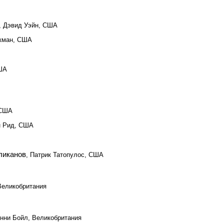
, Дэвид Уэйн, США
кман, США
США
 США
н Рид, США
 ликанов
, Патрик Татопулос, США
 Великобритания
энни Бойл, Великобритания