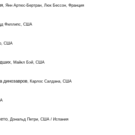
ия
, Янн Артюс-Бертран, Люк Бессон, Франция
одд Филлипс, США
ер, США
адших
, Майкл Бэй, США
а динозавров
, Карлос Салдана, США
ША
лето
, Дональд Петри, США / Испания