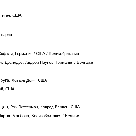
кГиган, США
лгария
Софтли, Германия / США / Великобритания
ис Десподов, Андрей Паунов, Германия / Болгария
руга
, Ховард Дойч, США
рой, США
ьцев
, Роб Леттерман, Конрад Вернон, США
Мартин МакДона, Великобритания / Бельгия