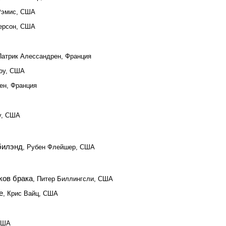
Рэмис, США
терсон, США
Патрик Алессандрен, Франция
тоу, США
тен, Франция
у, США
билэнд
, Рубен Флейшер, США
ков брака
, Питер Биллингсли, США
е
, Крис Вайц, США
США