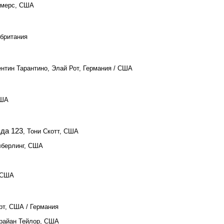
ммерс, США
обритания
ентин Тарантино, Элай Рот, Германия / США
США
да 123
, Тони Скотт, США
лберлинг, США
 США
рт, США / Германия
Брайан Тейлор, США