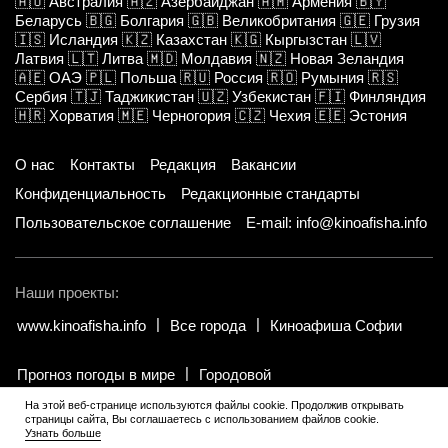
🇦🇺
Австралия
🇦🇿
Азербайджан
🇦🇲
Армения
🇧🇾
Беларусь
🇧🇬
Болгария
🇬🇧
Великобритания
🇬🇪
Грузия
🇮🇸
Исландия
🇰🇿
Казахстан
🇰🇬
Кыргызстан
🇱🇻
Латвия
🇱🇹
Литва
🇲🇩
Молдавия
🇳🇿
Новая Зеландия
🇦🇪
ОАЭ
🇵🇱
Польша
🇷🇺
Россия
🇷🇴
Румыния
🇷🇸
Сербия
🇹🇯
Таджикистан
🇺🇿
Узбекистан
🇫🇮
Финляндия
🇭🇷
Хорватия
🇲🇪
Черногория
🇨🇿
Чехия
🇪🇪
Эстония
О нас
Контакты
Редакция
Вакансии
Конфиденциальность
Редакционные стандарты
Пользовательское соглашение
E-mail: info@kinoafisha.info
Наши проекты:
www.kinoafisha.info
Все города
Киноафиша Софии
Прогноз погоды в мире
Городовой
На этой веб-странице используются файлы cookie. Продолжив открывать
страницы сайта, Вы соглашаетесь с использованием файлов cookie.
© 2002-2026 Все права и материалы принадлежат «Киноафиша».
.
Узнать больше
Копирование информации только с письменного разрешения