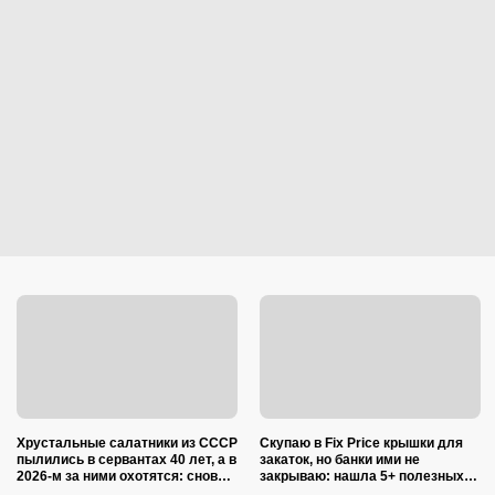
Хрустальные салатники из СССР
Скупаю в Fix Price крышки для
пылились в сервантах 40 лет, а в
закаток, но банки ими не
2026-м за ними охотятся: снова в
закрываю: нашла 5+ полезных
моде и дорожают
применений для дома и радуюсь