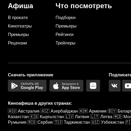
Афиша
Что посмотреть
В прокате
Подборки
Кинотеатры
Премьеры
Премьеры
Рейтинги
Рецензии
Трейлеры
Скачать приложение
Подписать
Google Play
App Store
Киноафиша в других странах:
🇦🇺
Австралия
🇦🇿
Азербайджан
🇦🇲
Армения
🇧🇾
Белар
Казахстан
🇰🇬
Кыргызстан
🇱🇻
Латвия
🇱🇹
Литва
🇲🇩
Мо
Румыния
🇷🇸
Сербия
🇹🇯
Таджикистан
🇺🇿
Узбекистан
🇫