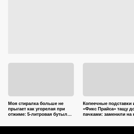
Моя стиралка больше не
Копеечные подставки 
прыгает как угорелая при
«Фикс Прайса» тащу д
отжиме: 5-литровая бутылка
пачками: заменили на 
сэкономила на ремонте
5+ вещей – выбросил 
несколько тысяч рублей
хлама