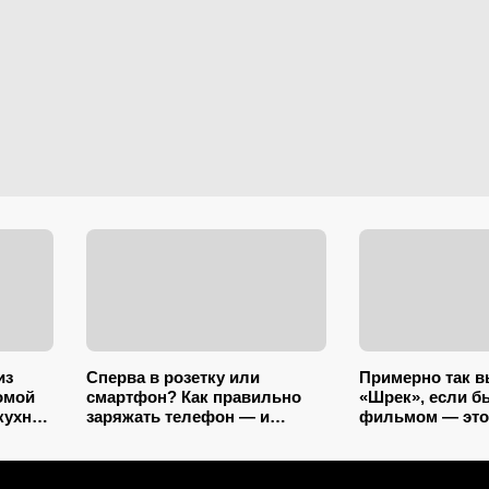
из
Сперва в розетку или
Примерно так 
омой
смартфон? Как правильно
«Шрек», если б
кухне
заряжать телефон — и
фильмом — это
кучу
можно ли «добивать» до
заслуживает б
100%
внимания, ведь
на одном дыха