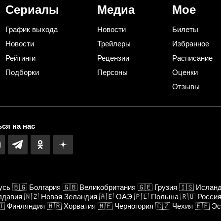
Сериалы
Медиа
Мое
График выхода
Новости
Билеты
Новости
Трейлеры
Избранное
Рейтинги
Рецензии
Расписание
Подборки
Персоны
Оценки
Отзывы
ся на нас
усь
🇧🇬
Болгария
🇬🇧
Великобритания
🇬🇪
Грузия
🇮🇸
Ислан
лдавия
🇳🇿
Новая Зеландия
🇦🇪
ОАЭ
🇵🇱
Польша
🇷🇺
Росси
🇮
Финляндия
🇭🇷
Хорватия
🇲🇪
Черногория
🇨🇿
Чехия
🇪🇪
Эс