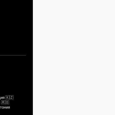
дия
🇰🇿
я
🇷🇴
тония