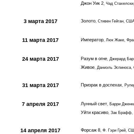
Джон Уик 2
, Чад Стахелск
3 марта 2017
Золото
, Стивен Гейган, СШ
11 марта 2017
Император
, Люк Жаке, Фра
24 марта 2017
Разум в огне
, Джерард Бар
Живое
, Даниэль Эспиноса
31 марта 2017
Призрак в доспехах
, Руп
7 апреля 2017
Лунный свет
, Барри Джен
Уйти красиво
, Зак Брафф
14 апреля 2017
Форсаж 8
, Ф. Гэри Грей, С