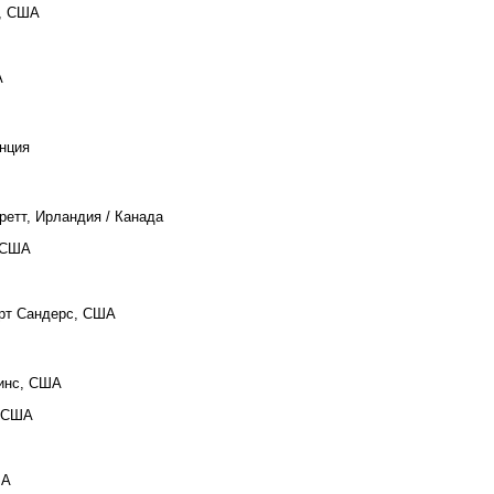
и, США
А
нция
ретт, Ирландия / Канада
, США
ерт Сандерс, США
кинс, США
, США
ША