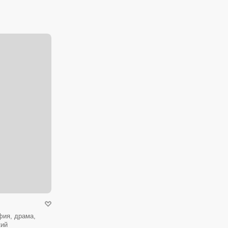
фия, драма,
кий