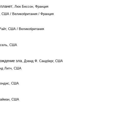
 планет
, Люк Бессон, Франция
, США / Великобритания / Франция
 Райт, США / Великобритания
рсель, США
рождение зла
, Дэвид Ф. Сандберг, США
вид Литч, США
еондис, США
Лайман, США