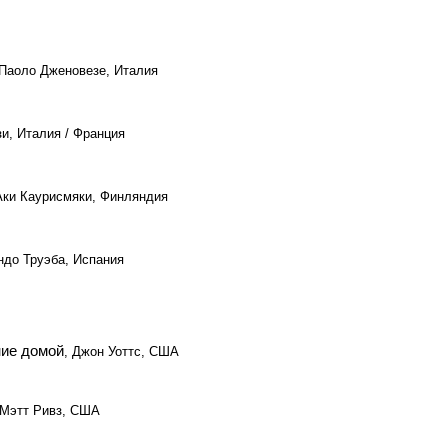
 Паоло Дженовезе, Италия
зи, Италия / Франция
Аки Каурисмяки, Финляндия
ндо Труэба, Испания
ние домой
, Джон Уоттс, США
 Мэтт Ривз, США