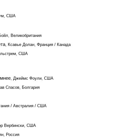
дум, США
Бойл, Великобритания
ета
, Ксавье Долан, Франция / Канада
лльстрем, США
емнее
, Джеймс Фоули, США
ав Спасов, Болгария
тания / Австралия / США
Гор Вербински, США
ян, Россия