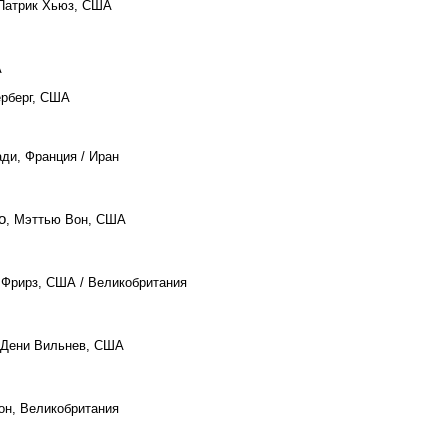
 Патрик Хьюз, США
А
ерберг, США
ади, Франция / Иран
о
, Мэттью Вон, США
 Фрирз, США / Великобритания
 Дени Вильнев, США
он, Великобритания