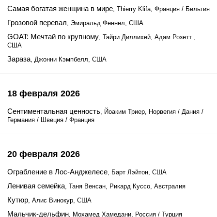
Самая богатая женщина в мире
, Thierry Klifa, Франция / Бельгия
Грозовой перевал
, Эмиральд Феннел, США
GOAT: Мечтай по крупному
, Тайри Диллихей, Адам Розетт ,
США
Зараза
, Джонни Кэмпбелл, США
18 февраля 2026
Сентиментальная ценность
, Йоаким Триер, Норвегия / Дания /
Германия / Швеция / Франция
20 февраля 2026
Ограбление в Лос-Анджелесе
, Барт Лэйтон, США
Ленивая семейка
, Таня Венсан, Рикард Куссо, Австралия
Кутюр
, Алис Винокур, США
Мальчик-дельфин
, Мохамед Хамедани, Россия / Турция