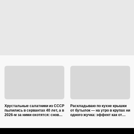
Хрустальные салатники из СССР
Раскладываю по кухне крышки
пылились в сервантах 40 лет, а в
от бутылок — на утро в крупах ни
2026-м за ними охотятся: снова в
одного жучка: эффект как от
моде и дорожают
дорогой отравы