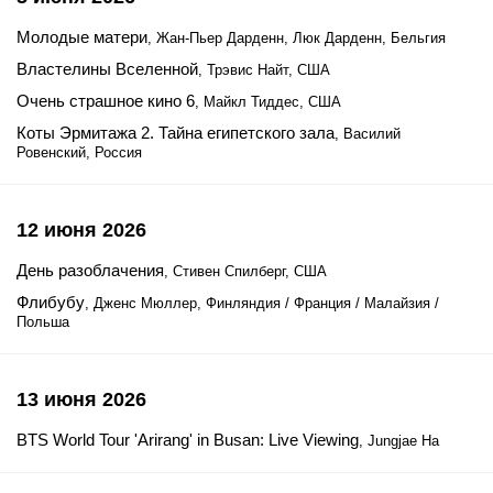
Молодые матери
, Жан-Пьер Дарденн, Люк Дарденн, Бельгия
Властелины Вселенной
, Трэвис Найт, США
Очень страшное кино 6
, Майкл Тиддес, США
Коты Эрмитажа 2. Тайна египетского зала
, Василий
Ровенский, Россия
12 июня 2026
День разоблачения
, Стивен Спилберг, США
Флибубу
, Дженс Мюллер, Финляндия / Франция / Малайзия /
Польша
13 июня 2026
BTS World Tour 'Arirang' in Busan: Live Viewing
, Jungjae Ha