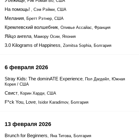
Убежище
, Рик Роман Во, США
На помощь!
, Сэм Рэйми, США
Мелания
, Бретт Рэтнер, США
Кремлевский волшебник
, Оливье Ассайас, Франция
Яйцо ангела
, Мамору Осии, Япония
3.0 Kilograms of Happiness
, Zornitsa Sophia, Болгария
6 февраля 2026
Stray Kids: The dominATE Experience
, Пол Дагдейл, Южная
Корея / США
Свист
, Корин Харди, США
F*ck You, Love
, Isidor Karadimov, Болгария
13 февраля 2026
Brunch for Beginners
, Яна Титова, Болгария