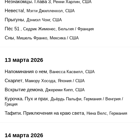
Незнакомцы. Глава 3
, Ренни Харлин, США
Невеста!
, Мэгги Джилленхол, США
Прыгуны
, Дэниэл Чонг, США
Пёс 51
, Седрик Жименес, Бельгия / Франция
Сны
, Мишель Франко, Мексика / США
13 марта 2026
Напоминания о нем
, Ванесса Касвилл, США
Скарлет
, Мамору Хосода, Япония / США
Вскрытие демона
, Джереми Кипп, США
Курочка. Пух и прах
, Дьёрдь Пальфи, Германия / Венгрия /
Греция
Тафити. Приключения на краю света
, Нина Велс, Германия
14 марта 2026