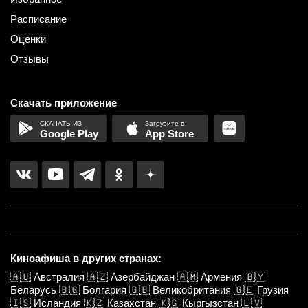
Расписание
Оценки
Отзывы
Скачать приложение
Google Play
App Store
Киноафиша в других странах:
🇦🇺
Австралия
🇦🇿
Азербайджан
🇦🇲
Армения
🇧🇾
Беларусь
🇧🇬
Болгария
🇬🇧
Великобритания
🇬🇪
Грузия
🇮🇸
Исландия
🇰🇿
Казахстан
🇰🇬
Кыргызстан
🇱🇻