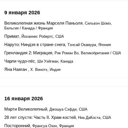
9 января 2026
Великолепная жизнь Марселя Паньоля
, Сильвэн Шомэ,
Бельгия / Канада / Франция
Примат
, Йоханнес Робертс, США
Наруто: Ниндзя в стране снега
, Тэнсай Окамура, Япония
Гренландия 2: Миграция
, Рик Роман Во, Великобритания / США
Чарли чудо-пёс
, Ши Уэйгман, Канада
Яна Наяган
, Х. Винотх, Индия
16 января 2026
Марти Великолепный
, Джошуа Сэфди, США
28 лет спустя: Часть II. Храм костей
, Ниа ДаКоста, США
Посторонний
, Франсуа Озон, Франция