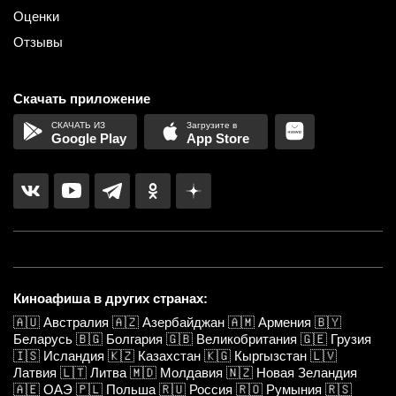
Оценки
Отзывы
Скачать приложение
Google Play
App Store
Киноафиша в других странах:
🇦🇺
Австралия
🇦🇿
Азербайджан
🇦🇲
Армения
🇧🇾
Беларусь
🇧🇬
Болгария
🇬🇧
Великобритания
🇬🇪
Грузия
🇮🇸
Исландия
🇰🇿
Казахстан
🇰🇬
Кыргызстан
🇱🇻
Латвия
🇱🇹
Литва
🇲🇩
Молдавия
🇳🇿
Новая Зеландия
🇦🇪
ОАЭ
🇵🇱
Польша
🇷🇺
Россия
🇷🇴
Румыния
🇷🇸