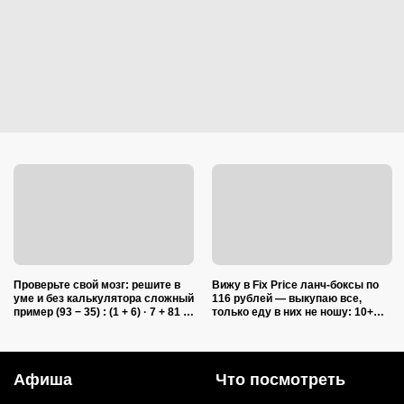
Проверьте свой мозг: решите в
Вижу в Fix Price ланч-боксы по
уме и без калькулятора сложный
116 рублей — выкупаю все,
пример (93 − 35) : (1 + 6) · 7 + 81 :
только еду в них не ношу: 10+
(4 + 5)
полезных лайфхаков
Афиша
Что посмотреть