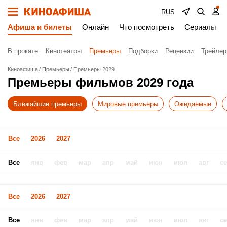
RUS
Афиша и билеты
Онлайн
Что посмотреть
Сериалы
В прокате
Кинотеатры
Премьеры
Подборки
Рецензии
Трейле
Киноафиша
Премьеры
Премьеры 2029
Премьеры фильмов 2029 года
Ближайшие премьеры
Мировые премьеры
Ожидаемые
Все
2026
2027
Все
янв
фев
мар
апр
май
июн
июл
авг
с
Все
2026
2027
Все
янв
фев
мар
апр
май
июн
июл
авг
с