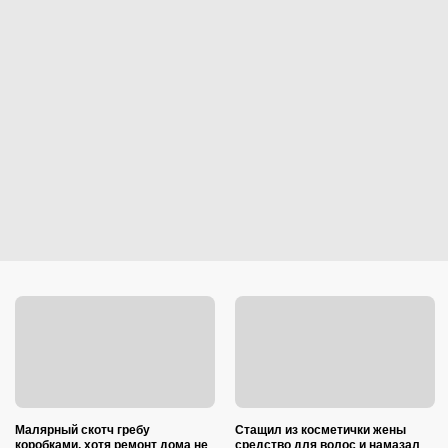
Малярный скотч гребу
Стащил из косметички жены
коробками, хотя ремонт дома не
средство для волос и намазал