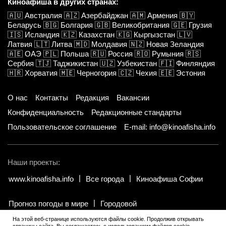
Киноафиша в других странах:
🇦🇺
Австралия
🇦🇿
Азербайджан
🇦🇲
Армения
🇧🇾
Беларусь
🇧🇬
Болгария
🇬🇧
Великобритания
🇬🇪
Грузия
🇮🇸
Исландия
🇰🇿
Казахстан
🇰🇬
Кыргызстан
🇱🇻
Латвия
🇱🇹
Литва
🇲🇩
Молдавия
🇳🇿
Новая Зеландия
🇦🇪
ОАЭ
🇵🇱
Польша
🇷🇺
Россия
🇷🇴
Румыния
🇷🇸
Сербия
🇹🇯
Таджикистан
🇺🇿
Узбекистан
🇫🇮
Финляндия
🇭🇷
Хорватия
🇲🇪
Черногория
🇨🇿
Чехия
🇪🇪
Эстония
О нас
Контакты
Редакция
Вакансии
Конфиденциальность
Редакционные стандарты
Пользовательское соглашение
E-mail: info@kinoafisha.info
Наши проекты:
www.kinoafisha.info
Все города
Киноафиша Софии
Прогноз погоды в мире
Городовой
На этой веб-странице используются файлы cookie. Продолжив открывать